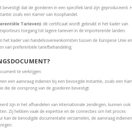
t bevestigt dat de goederen in een specifiek land zijn geproduceerd. 
tantie zoals een Kamer van Koophandel.
erentiële Tarieven)
: dit certificaat wordt gebruikt in het kader van
xporteurs toegang tot lagere tarieven in de importerende landen.
 in het kader van handelsovereenkomsten tussen de Europese Unie e
gen van preferentiële tariefbehandeling.
RONGSDOCUMENT?
cument te verkrijgen:
nen een aanvraag indienen bij een bevoegde instantie, zoals een Ka
e die de oorsprong van de goederen bevestigt.
iseerd zijn in het afhandelen van internationale zendingen, kunnen ook
ten. Zij hebben vaak de expertise en de connecties om het proces
iteur kan de benodigde documentatie verzamelen, de aanvraag indienen
kregen.