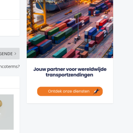
GENDE
Incoterms?